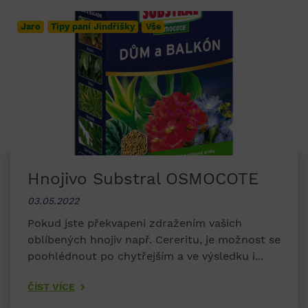
Jaro
Tipy paní Jindřišky
Vše
Hnojivo Substral OSMOCOTE
03.05.2022
Pokud jste překvapeni zdražením vašich
oblíbených hnojiv např. Cereritu, je možnost se
poohlédnout po chytřejším a ve výsledku i...
ČÍST VÍCE