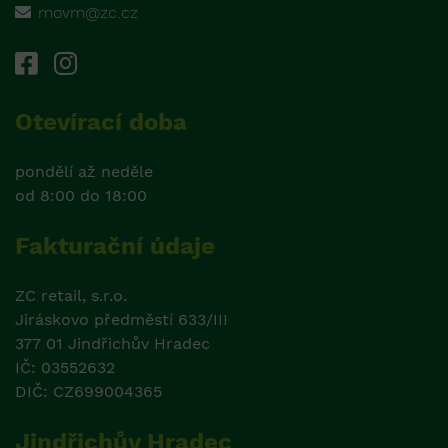
movm@zc.cz
Otevírací doba
pondělí až neděle
od 8:00 do 18:00
Fakturační údaje
ZC retail, s.r.o.
Jiráskovo předměstí 633/III
377 01 Jindřichův Hradec
IČ: 03552632
DIČ: CZ699004365
Jindřichův Hradec