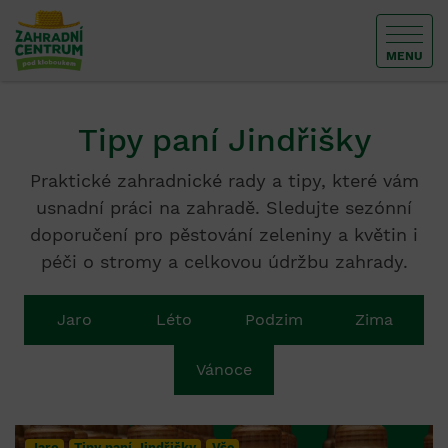
MENU
Tipy paní Jindřišky
Praktické zahradnické rady a tipy, které vám
usnadní práci na zahradě. Sledujte sezónní
doporučení pro pěstování zeleniny a květin i
péči o stromy a celkovou údržbu zahrady.
Jaro
Léto
Podzim
Zima
Vánoce
Jaro
Tipy paní Jindřišky
Vše