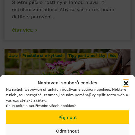
S letní péčí o rostliny si lámou hlavu i ti
ostřílení zahradníci. Aby se vašim rostlinám
dařilo v parných...
ČÍST VÍCE
Jaro
Přečtěte si o kytkách
Tipy paní Jindřišky
Vše
Nastavení souborů cookies
Na našich webových stránkách používáme soubory cookies. Některé
z nich jsou nezbytné, zatímco jiné nám pomáhají vylepšit tento web a
váš uživatelský zážitek.
Souhlasíte s používáním všech cookies?
Přijmout
Od A do Z o hnojení rostlin
Odmítnout
13.05.2021