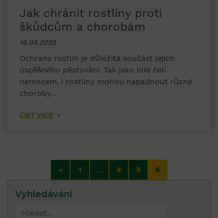
Jak chránit rostliny proti
škůdcům a chorobám
16.08.2020
Ochrana rostlin je důležitá součást jejich
úspěšného pěstování. Tak jako lidé čelí
nemocem, i rostliny mohou napadnout různé
choroby...
ČÍST VÍCE
«
1
…
4
5
6
Vyhledávání