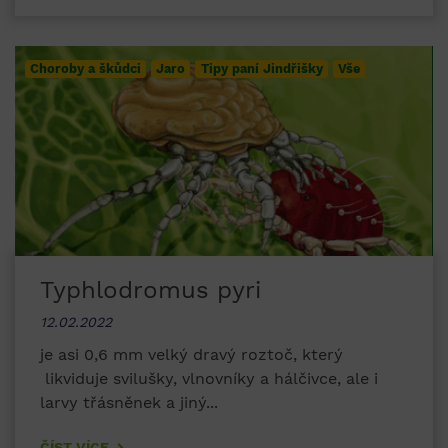
Choroby a škůdci
Jaro
Tipy paní Jindřišky
Vše
Typhlodromus pyri
12.02.2022
je asi 0,6 mm velký dravý roztoč, který
likviduje svilušky, vlnovníky a hálčivce, ale i
larvy třásněnek a jiný...
ČÍST VÍCE