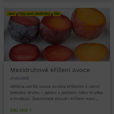
Jaro
Tipy paní Jindřišky
Vše
Mezidruhové křížení ovoce
01.03.2022
Většina odrůd ovoce vznikla křížením v rámci
jednoho druhu – jablko s jablkem nebo hruška
s hruškou. Šlechtitelé zkouší i křížení mezi...
ČÍST VÍCE