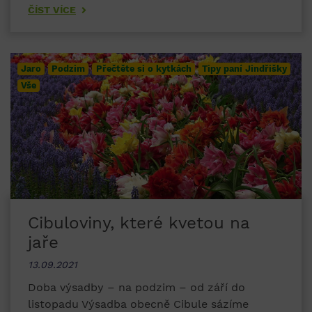
ČÍST VÍCE
Jaro
Podzim
Přečtěte si o kytkách
Tipy paní Jindřišky
Vše
Cibuloviny, které kvetou na
jaře
13.09.2021
Doba výsadby – na podzim – od září do
listopadu Výsadba obecně Cibule sázíme