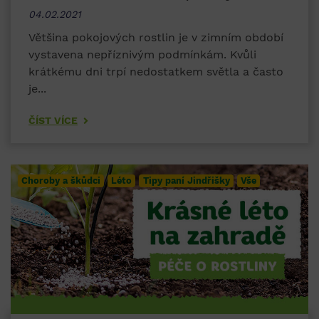
04.02.2021
Většina pokojových rostlin je v zimním období
vystavena nepříznivým podmínkám. Kvůli
krátkému dni trpí nedostatkem světla a často
je...
ČÍST VÍCE
Choroby a škůdci
Léto
Tipy paní Jindřišky
Vše