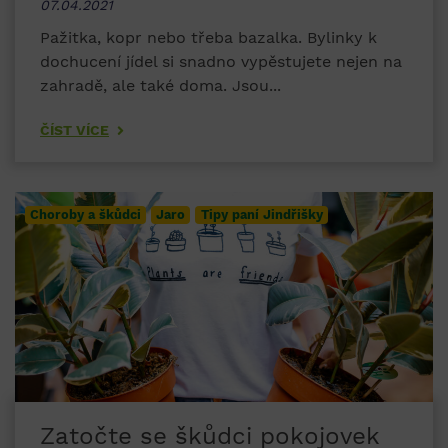
07.04.2021
Pažitka, kopr nebo třeba bazalka. Bylinky k
dochucení jídel si snadno vypěstujete nejen na
zahradě, ale také doma. Jsou...
ČÍST VÍCE
Choroby a škůdci
Jaro
Tipy paní Jindřišky
Zatočte se škůdci pokojovek