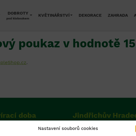
DOBROTY
KVĚTINÁŘSTVÍ
DEKORACE
ZAHRADA
pod kloboukem
vý poukaz v hodnotě 1
pleShop.cz
.
írací doba
Jindřichův Hrade
Nastavení souborů cookies
í až neděle
Zahradní centrum