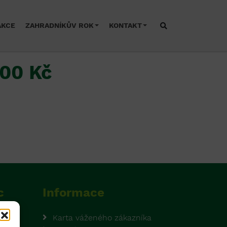
AKCE
ZAHRADNÍKŮV ROK
KONTAKT
500 Kč
c
Informace
Karta váženého zákazníka