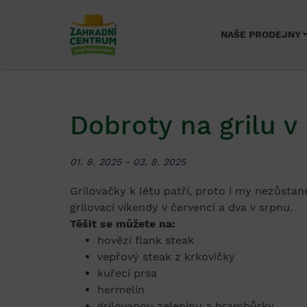
NAŠE PRODEJNY
Dobroty na grilu v
01. 8. 2025 - 03. 8. 2025
Grilovačky k létu patří, proto i my nezůstan
grilovací víkendy v červenci a dva v srpnu.
Těšit se můžete na:
hovězí flank steak
vepřový steak z krkovičky
kuřecí prsa
hermelín
grilovanou zeleninu a brambůrky