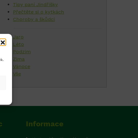
Tipy paní Jindřišky
Přečtěte si o kytkách
Choroby a škůdci
Jaro
Léto
Podzim
Zima
ek.
Vánoce
Vše
c
Informace