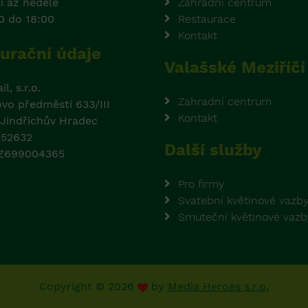
í až neděle
Zahradní centrum
0 do 18:00
Restaurace
Kontakt
urační údaje
Valašské Meziříčí
l, s.r.o.
Zahradní centrum
ovo předměstí 633/III
Kontakt
 Jindřichův Hradec
552632
Další služby
CZ699004365
Pro firmy
Svatební květinové vazb
Smuteční květinové vazb
Copyright © 2026
by
Media Heroes s.r.o.