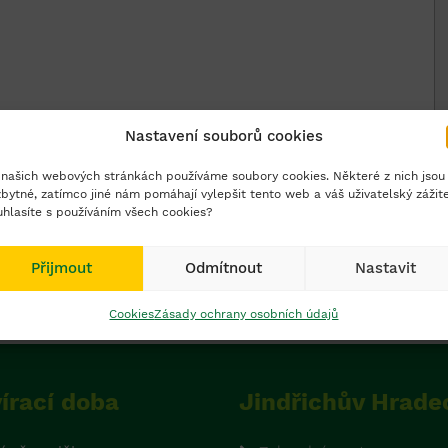
Nastavení souborů cookies
našich webových stránkách používáme soubory cookies. Některé z nich jsou
bytné, zatímco jiné nám pomáhají vylepšit tento web a váš uživatelský zážit
hlasíte s používáním všech cookies?
Přijmout
Odmítnout
Nastavit
Cookies
Zásady ochrany osobních údajů
írací doba
Jindřichův Hrade