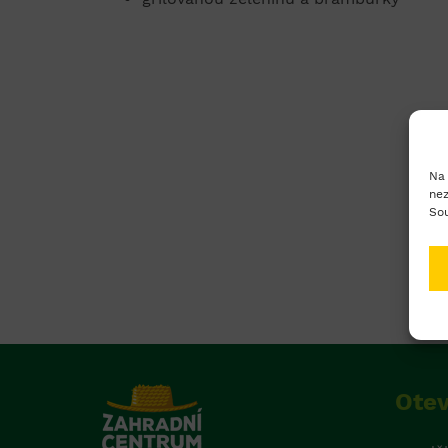
Na 
nez
Sou
Otev