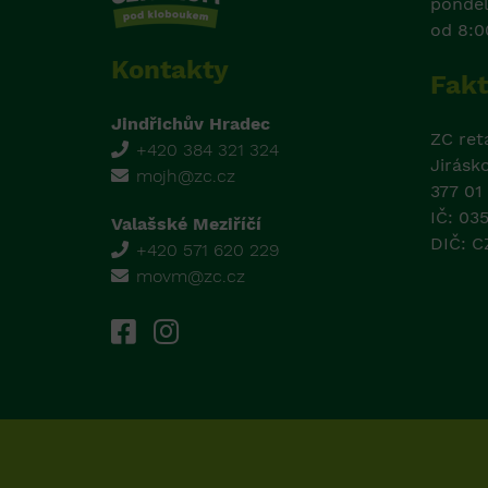
ponděl
od 8:0
Kontakty
Fakt
Jindřichův Hradec
ZC retai
+420 384 321 324
Jirásk
mojh@zc.cz
377 01
IČ: 03
Valašské Meziříčí
DIČ: 
+420 571 620 229
movm@zc.cz