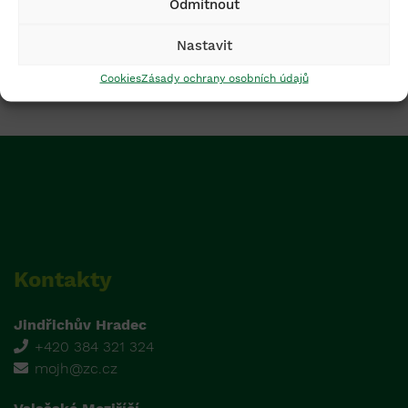
Odmítnout
Zima
Vánoce
Nastavit
Vše
Cookies
Zásady ochrany osobních údajů
Kontakty
Jindřichův Hradec
+420 384 321 324
mojh@zc.cz