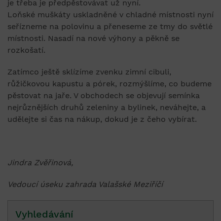
je třeba je předpěstovávat už nyní.
Loňské muškáty uskladněné v chladné místnosti nyní
seřízneme na polovinu a přeneseme ze tmy do světlé
místnosti. Nasadí na nové výhony a pěkně se
rozkošatí.
Zatímco ještě sklízíme zvenku zimní cibuli,
růžičkovou kapustu a pórek, rozmýšlíme, co budeme
pěstovat na jaře. V obchodech se objevují semínka
nejrůznějších druhů zeleniny a bylinek, neváhejte, a
udělejte si čas na nákup, dokud je z čeho vybírat.
Jindra Zvěřinová,
Vedoucí úseku zahrada Valašské Meziříčí
Vyhledávání