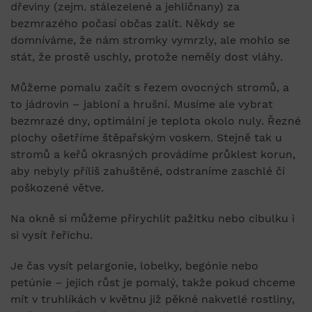
dřeviny (zejm. stálezelené a jehličnany) za
bezmrazého počasí občas zalít. Někdy se
domníváme, že nám stromky vymrzly, ale mohlo se
stát, že prostě uschly, protože neměly dost vláhy.
Můžeme pomalu začít s řezem ovocných stromů, a
to jádrovin – jabloní a hrušní. Musíme ale vybrat
bezmrazé dny, optimální je teplota okolo nuly. Řezné
plochy ošetříme štěpařským voskem. Stejně tak u
stromů a keřů okrasných provádíme průklest korun,
aby nebyly příliš zahuštěné, odstraníme zaschlé či
poškozené větve.
Na okně si můžeme přirychlit pažitku nebo cibulku i
si vysít řeřichu.
Je čas vysít pelargonie, lobelky, begónie nebo
petúnie – jejich růst je pomalý, takže pokud chceme
mít v truhlíkách v květnu již pěkné nakvetlé rostliny,