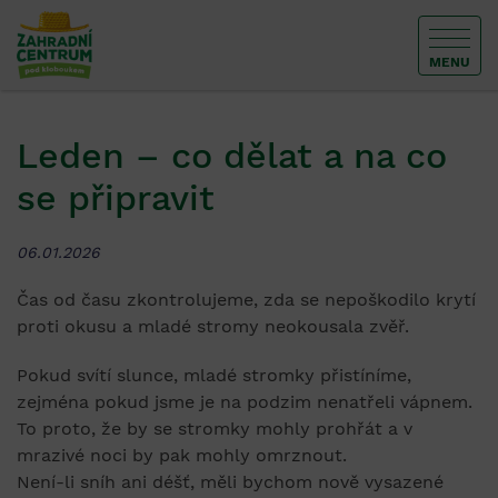
MENU
Leden – co dělat a na co
se připravit
06.01.2026
Čas od času zkontrolujeme, zda se nepoškodilo krytí
proti okusu a mladé stromy neokousala zvěř.
Pokud svítí slunce, mladé stromky přistíníme,
zejména pokud jsme je na podzim nenatřeli vápnem.
To proto, že by se stromky mohly prohřát a v
mrazivé noci by pak mohly omrznout.
Není-li sníh ani déšť, měli bychom nově vysazené