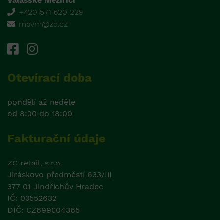
Valašské Meziříčí
+420 571 620 229
movm@zc.cz
Otevírací doba
pondělí až neděle
od 8:00 do 18:00
Fakturační údaje
ZC retail, s.r.o.
Jiráskovo předměstí 633/III
377 01 Jindřichův Hradec
IČ: 03552632
DIČ: CZ699004365