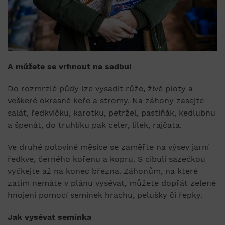
A můžete se vrhnout na sadbu!
Do rozmrzlé půdy lze vysadit růže, živé ploty a
veškeré okrasné keře a stromy. Na záhony zasejte
salát, ředkvičku, karotku, petržel, pastiňák, kedlubnu
a špenát, do truhlíku pak celer, lilek, rajčata.
Ve druhé polovině měsíce se zaměřte na výsev jarní
ředkve, černého kořenu a kopru. S cibulí sazečkou
vyčkejte až na konec března. Záhonům, na které
zatím nemáte v plánu vysévat, můžete dopřát zelené
hnojení pomocí semínek hrachu, pelušky či řepky.
Jak vysévat semínka