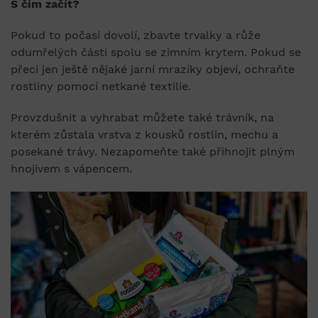
S čím začít?
Pokud to počasí dovolí, zbavte trvalky a růže
odumřelých částí spolu se zimním krytem. Pokud se
přeci jen ještě nějaké jarní mrazíky objeví, ochraňte
rostliny pomocí netkané textilie.
Provzdušnit a vyhrabat můžete také trávník, na
kterém zůstala vrstva z kousků rostlin, mechu a
posekané trávy. Nezapomeňte také přihnojit plným
hnojivem s vápencem.