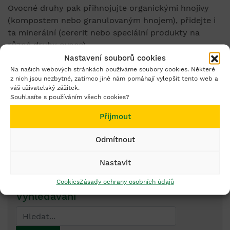
Ovocné druhy pak přihnojujte organickými hnojivy
(kompostem nebo granulovaným hnojem), přidejte i
ta minerální (cererit nebo speciální produkty na
různé druhy ovoce) .
Nastavení souborů cookies
Na našich webových stránkách používáme soubory cookies. Některé
z nich jsou nezbytné, zatímco jiné nám pomáhají vylepšit tento web a
váš uživatelský zážitek.
Souhlasíte s používáním všech cookies?
Používejte přípravky na ochranu rostlin
bezpečně.
Přijmout
Před použitím si vždy přečtěte označení a
informace o přípravku.
Odmítnout
Nastavit
Cookies
Zásady ochrany osobních údajů
Vyhledávání