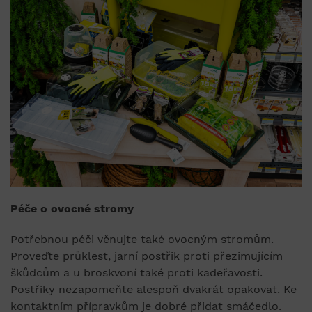
Péče o ovocné stromy
Potřebnou péči věnujte také ovocným stromům.
Proveďte průklest, jarní postřik proti přezimujícím
škůdcům a u broskvoní také proti kadeřavosti.
Postřiky nezapomeňte alespoň dvakrát opakovat. Ke
kontaktním přípravkům je dobré přidat smáčedlo.