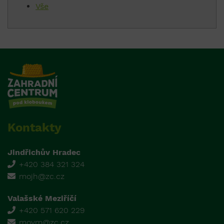
Vše
Kontakty
Jindřichův Hradec
+420 384 321 324
mojh@zc.cz
Valašské Meziříčí
+420 571 620 229
movm@zc.cz