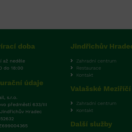
írací doba
Jindřichův Hrade
í až neděle
Zahradní centrum
0 do 18:00
Restaurace
Kontakt
urační údaje
Valašské Meziříčí
l, s.r.o.
Zahradní centrum
ovo předměstí 633/III
Kontakt
 Jindřichův Hradec
552632
Další služby
CZ699004365