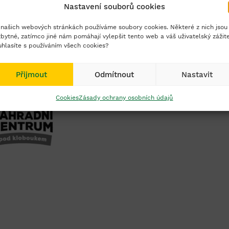
Nastavení souborů cookies
našich webových stránkách používáme soubory cookies. Některé z nich jsou
bytné, zatímco jiné nám pomáhají vylepšit tento web a váš uživatelský zážit
hlasíte s používáním všech cookies?
Přijmout
Odmítnout
Nastavit
Cookies
Zásady ochrany osobních údajů