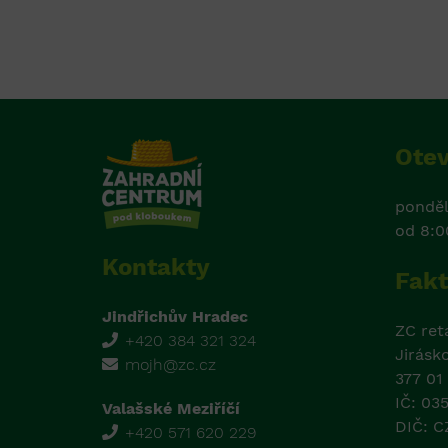
Otev
ponděl
od 8:0
Kontakty
Fakt
Jindřichův Hradec
ZC retai
+420 384 321 324
Jirásk
mojh@zc.cz
377 01
IČ: 03
Valašské Meziříčí
DIČ: 
+420 571 620 229