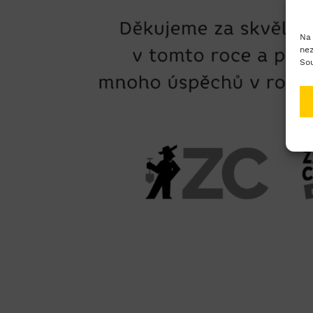
Na 
nez
Sou