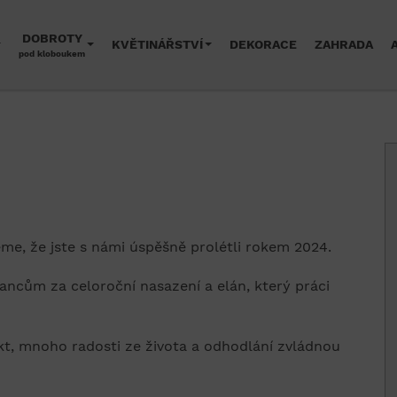
DOBROTY
KVĚTINÁŘSTVÍ
DEKORACE
ZAHRADA
pod kloboukem
eme, že jste s námi úspěšně prolétli rokem 2024.
cům za celoroční nasazení a elán, který práci
t, mnoho radosti ze života a odhodlání zvládnou