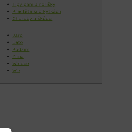
Tipy paní Jindřišky
Přečtěte si o kytkách
Choroby a škůdci
Jaro
Léto
Podzim
Zima
Vánoce
Vše