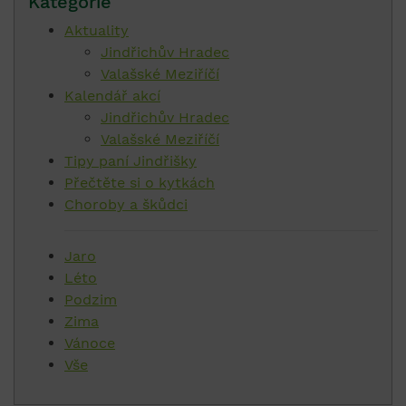
Kategorie
Aktuality
Jindřichův Hradec
Valašské Meziříčí
Kalendář akcí
Jindřichův Hradec
Valašské Meziříčí
Tipy paní Jindřišky
Přečtěte si o kytkách
Choroby a škůdci
Jaro
Léto
Podzim
Zima
Vánoce
Vše