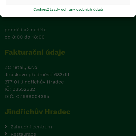
Cookies
Zásady ochrany osobních údajů
Otevírací doba
pondělí až neděle
od 8:00 do 18:00
Fakturační údaje
ZC retail, s.r.o.
Jiráskovo předměstí 633/III
377 01 Jindřichův Hradec
IČ: 03552632
DIČ: CZ699004365
Jindřichův Hradec
Zahradní centrum
Restaurace