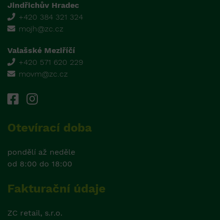
Jindřichův Hradec
+420 384 321 324
mojh@zc.cz
Valašské Meziříčí
+420 571 620 229
movm@zc.cz
Otevírací doba
pondělí až neděle
od 8:00 do 18:00
Fakturační údaje
ZC retail, s.r.o.