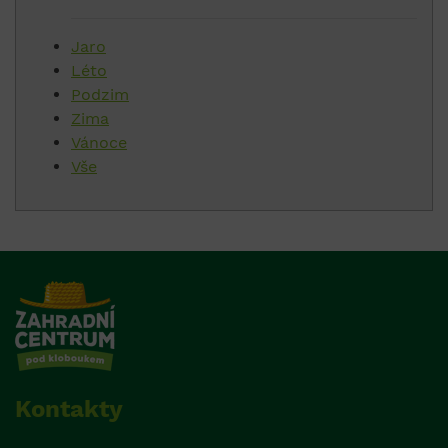
Jaro
Léto
Podzim
Zima
Vánoce
Vše
Kontakty