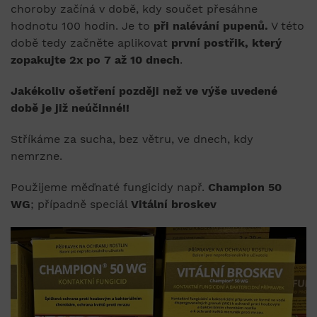
choroby začíná v době, kdy součet přesáhne
hodnotu 100 hodin. Je to
při nalévání pupenů.
V této
době tedy začněte aplikovat
první postřik, který
zopakujte 2x po 7 až 10 dnech
.
Jakékoliv ošetření později než ve výše uvedené
době je již neúčinné!!
Stříkáme za sucha, bez větru, ve dnech, kdy
nemrzne.
Použijeme měďnaté fungicidy např.
Champion 50
WG
; případně speciál
Vitální broskev