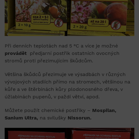
Při denních teplotách nad 5 °C a více je možné
provádět
předjarní postřik ostatních ovocných
stromů proti přezimujícím škůdcům.
Většina škůdců přezimuje ve výsadbách v různých
vývojových stadiích přímo na stromech, většinou na
kůře a ve štěrbinách kůry plodonosného dřeva, v
úžlabinách pupenů, v paždí větví, apod.
Můžete použít chemické postřiky –
Mospilan,
Sanium Ultra,
na svilušky
Nissorun.