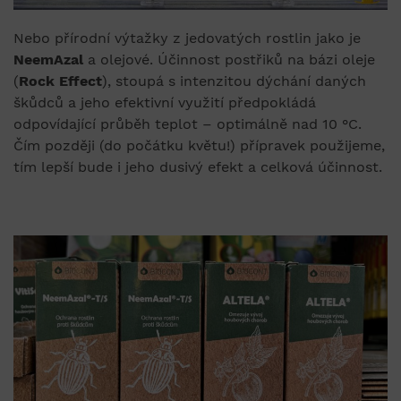
Nebo přírodní výtažky z jedovatých rostlin jako je
NeemAzal
a olejové. Účinnost postřiků na bázi oleje
(
Rock Effect
), stoupá s intenzitou dýchání daných
škůdců a jeho efektivní využití předpokládá
odpovídající průběh teplot – optimálně nad 10 °C.
Čím později (do počátku květu!) přípravek použijeme,
tím lepší bude i jeho dusivý efekt a celková účinnost.