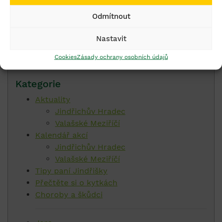
Odmítnout
Vyhledávání
Nastavit
Cookies
Zásady ochrany osobních údajů
Kategorie
Aktuality
Jindřichův Hradec
Valašské Meziříčí
Kalendář akcí
Jindřichův Hradec
Valašské Meziříčí
Tipy paní Jindřišky
Přečtěte si o kytkách
Choroby a škůdci