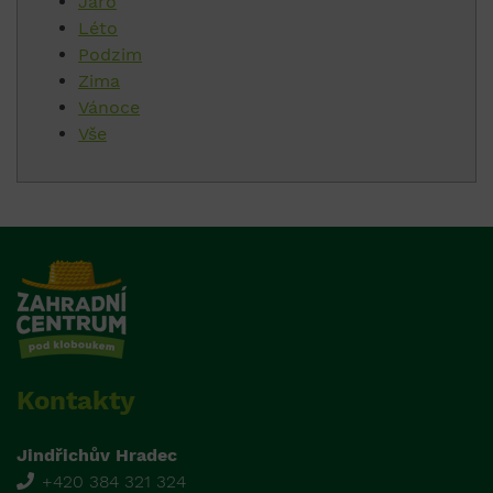
Jaro
Léto
Podzim
Zima
Vánoce
Vše
Kontakty
Jindřichův Hradec
+420 384 321 324