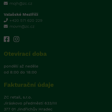
mojh@zc.cz
Valašské Meziříčí
+420 571 620 229
movm@zc.cz
Otevírací doba
pondělí až neděle
od 8:00 do 18:00
Fakturační údaje
ZC retail, s.r.o.
Jiráskovo předměstí 633/III
377 01 Jindřichův Hradec