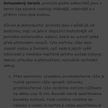
listopadový termín
, protože podle odborníků jsou v
tento čas sázené rostliny vitálnější, odolnější a v
příštím roce lépe kvetou.
Důvod je jednoduchý: protože jsou v půdě již od
podzimu, mají na jaře k dispozici mohutnější síť
jemného kořenového vlášení, které se vytvoří ještě
před příchodem mrazů. Tyto kořínky růže lépe
zásobí vodou a živinami, což vede k jejich vyšší
odolnosti z hlediska nepřízně jarního počasí (výkyvy
teplot, přísušky a přemokření, vysoušivé východní
větry).
Před samotnou výsadbou prostokořenné růže je
nutné sazenici růže upravit. Výhonky
prostokořenné růže zkrátíme ostrými nůžkami
na délku cca 15 cm. Rovněž mírně sestřihneme
konečky kořínků. Poté rostlinu vložíme do
nádoby s vodou a nechte ji celou ponořenou 6-